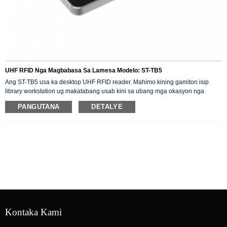
UHF RFID Nga Magbabasa Sa Lamesa Modelo: ST-TB5
Ang ST-TB5 usa ka desktop UHF RFID reader. Mahimo kining gamiton isip
library workstation ug makatabang usab kini sa ubang mga okasyon nga
kinahanglan basahon ug sulatan ang mga RFID tag.
PANGUTANA
DETALYE
Kini naggamit ug Impinj R2000 high-performance RFID chip, nagsuporta sa
ISO18000-6C protocol ug nagsuporta sa multi-tag reading ug writing.
Kini nasangkapan usab og serial ug Ethernet communication. Kon konektado
sa kompyuter, mahimo nimong basahon/isulat ang mga tag.
Kontaka Kami