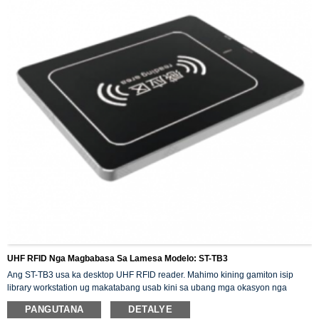
UHF RFID Nga Magbabasa Sa Lamesa Modelo: ST-TB3
Ang ST-TB3 usa ka desktop UHF RFID reader. Mahimo kining gamiton isip
library workstation ug makatabang usab kini sa ubang mga okasyon nga
kinahanglan basahon ug sulatan ang mga RFID tag.
PANGUTANA
DETALYE
Kini naggamit ug Impinj R2000 high-performance RFID chip, nagsuporta sa