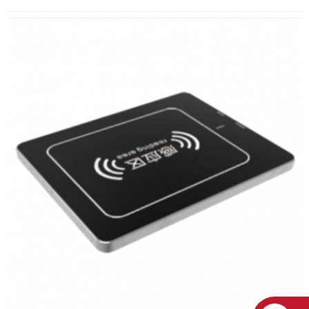
ISO18000-6C protocol ug nagsuporta sa multi-tag reading ug writing.
Kini nasangkapan usab og serial ug Ethernet communication. Kon konektado
sa kompyuter, mahimo nimong basahon/isulat ang mga tag.