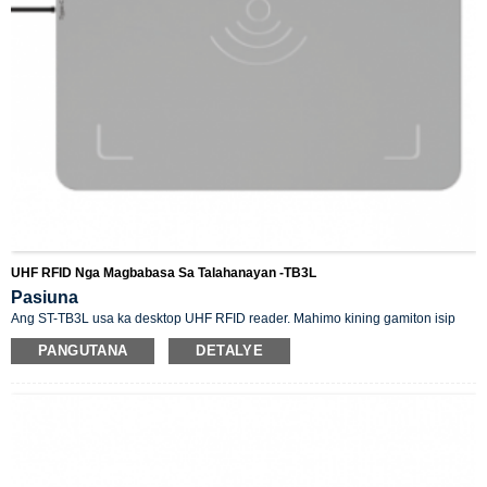
UHF RFID Nga Magbabasa Sa Talahanayan -TB3L
Pasiuna
Ang ST-TB3L usa ka desktop UHF RFID reader. Mahimo kining gamiton isip
library workstation ug makatabang usab kini sa ubang mga okasyon nga
PANGUTANA
DETALYE
kinahanglan basahon ug sulatan ang mga RFID tag.
Gisuportahan ang ISO18000-6C protocol ug gisuportahan ang multi-tag
reading ug writing.
Mahimo kining ibalhin sa cursor output mode, nga sayon ​​para sa organisasyon
sa excel tool table ug RFID tag information entry, TYPE-C communication.