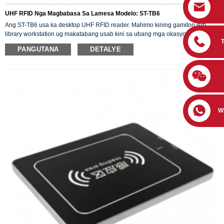
UHF RFID Nga Magbabasa Sa Lamesa Modelo: ST-TB6
Ang ST-TB6 usa ka desktop UHF RFID reader. Mahimo kining gamiton isip
library workstation ug makatabang usab kini sa ubang mga okasyon nga
kinahanglan basahon ug sulatan ang mga RFID tag.
PANGUTANA
DETALYE
Kini naggamit ug Impinj R2000 high-performance RFID chip, nagsuporta sa
ISO18000-6C protocol ug nagsuporta sa multi-tag reading ug writing.
Kini nasangkapan usab og serial ug Ethernet communication. Kon konektado
sa kompyuter, mahimo nimong basahon/isulat ang mga tag.
W