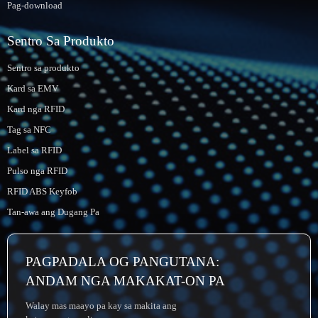
Pag-download
Sentro Sa Produkto
Sentro sa produkto
Kard sa EMV
Kard nga RFID
Tag sa NFC
Label sa RFID
Pulso nga RFID
RFID ABS Keyfob
Tan-awa ang Dugang Pa
PAGPADALA OG PANGUTANA:
ANDAM NGA MAKAKAT-ON PA
Walay mas maayo pa kay sa makita ang