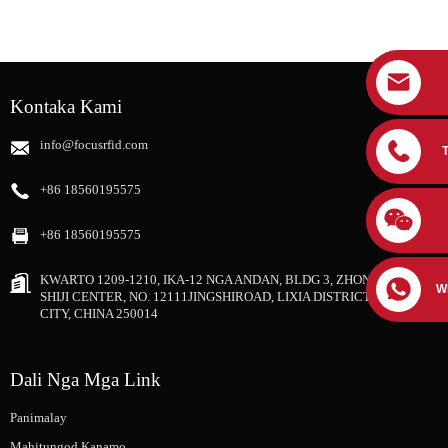
Kontaka Kami
info@focusrfid.com
+86 18560195575
+86 18560195575
KWARTO 1209-1210, IKA-12 NGA ANDAN, BLDG 3, ZHONGRUNG
W
SHIJI CENTER, NO. 12111JINGSHIROAD, LIXIA DISTRICT, JINAN
CITY, CHINA 250014
Dali Nga Mga Link
Panimalay
Mahitungod Kanamo