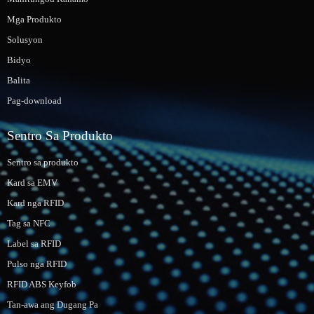
Mga Produkto
Solusyon
Bidyo
Balita
Pag-download
Sentro Sa Produkto
Sentro sa produkto
Kard sa EMV
Kard nga RFID
Tag sa NFC
Label sa RFID
Pulso nga RFID
RFID ABS Keyfob
Tan-awa ang Dugang Pa