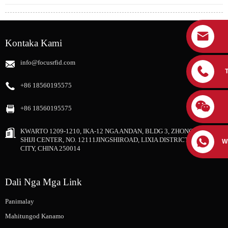
Kontaka Kami
info@focusrfid.com
+86 18560195575
+86 18560195575
KWARTO 1209-1210, IKA-12 NGA ANDAN, BLDG 3, ZHONGRUNG
SHIJI CENTER, NO. 12111JINGSHIROAD, LIXIA DISTRICT, JINAN
W
CITY, CHINA 250014
Dali Nga Mga Link
Panimalay
Mahitungod Kanamo