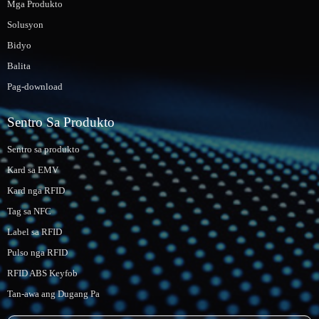
Mga Produkto
Solusyon
Bidyo
Balita
Pag-download
Sentro Sa Produkto
Sentro sa produkto
Kard sa EMV
Kard nga RFID
Tag sa NFC
Label sa RFID
Pulso nga RFID
RFID ABS Keyfob
Tan-awa ang Dugang Pa