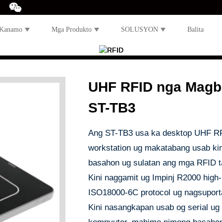
 Kanamo
Mga Produkto
SOLUSYON
Balita
UHF RFID nga Magb
ST-TB3
Ang ST-TB3 usa ka desktop UHF RFID
workstation ug makatabang usab ki
basahon ug sulatan ang mga RFID t
Kini naggamit ug Impinj R2000 high
ISO18000-6C protocol ug nagsuporta 
Kini nasangkapan usab og serial ug