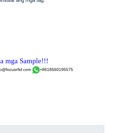
isulat ang mga tag.
sa mga Sample!!!
fo@focusrfid.com
+8618560195575