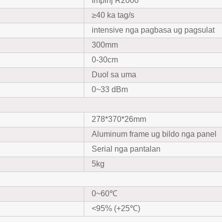
Impinj R2000
≥40 ka tag/s
intensive nga pagbasa ug pagsulat
300mm
0-30cm
Duol sa uma
0~33 dBm
278*370*26mm
Aluminum frame ug bildo nga panel
Serial nga pantalan
5kg
0~60℃
<95% (+25℃)