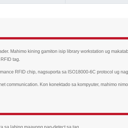
er. Mahimo kining gamiton isip library workstation ug makat
 RFID tag.
rmance RFID chip, nagsuporta sa ISO18000-6C protocol ug nagsu
rnet communication. Kon konektado sa kompyuter, mahimo nimo
a sa labing maayong pag-detect sa tag.