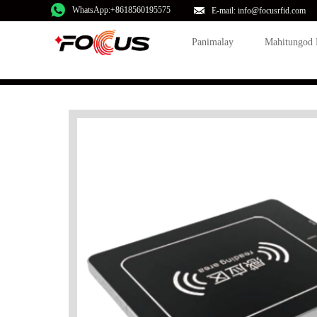
WhatsApp:+8618560195575
E-mail: info@focusrfid.com
Panimalay
Mahitungod