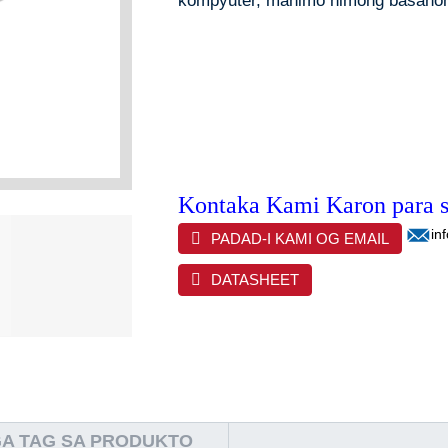
kompyuter, mahimo nimong basahon/
Kontaka Kami Karon para 
in
PADAD-I KAMI OG EMAIL
DATASHEET
A TAG SA PRODUKTO