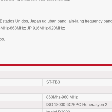
 Estados Unidos, Japan ug uban pang lain-laing frequency 
5MHz-868MHz; JP 916MHz-920MHz;
bo.
ST-TB3
860Mhz-960 MHz
ISO 18000-6C/EPC Henerasyon 2