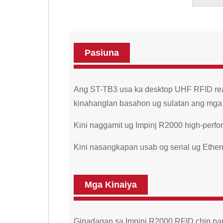
Pasiuna
Ang ST-TB3 usa ka desktop UHF RFID read
kinahanglan basahon ug sulatan ang mga
Kini naggamit ug Impinj R2000 high-perfo
Kini nasangkapan usab og serial ug Ethe
Mga Kinaiya
Gipadagan sa Impinj R2000 RFID chip par