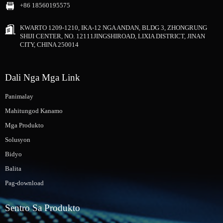
+86 18560195575
KWARTO 1209-1210, IKA-12 NGA ANDAN, BLDG 3, ZHONGRUNG
SHIJI CENTER, NO. 12111JINGSHIROAD, LIXIA DISTRICT, JINAN
CITY, CHINA 250014
Dali Nga Mga Link
Panimalay
Mahitungod Kanamo
Mga Produkto
Solusyon
Bidyo
Balita
Pag-download
Sentro Sa Produkto