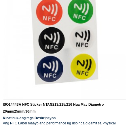
ISO14443A NFC Sticker NTAG213/215/216 Nga May Diametro
20mm/25mm/30mm
Kinatibuk-ang mga Deskripsyon
Ang NFC Label maayo ang performance ug uso nga gigamit sa Physical
access, logical access, pampublikong transportasyon, e-ticketing, smart