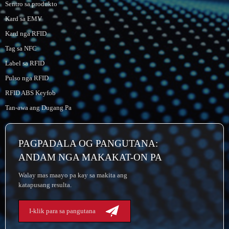
Sentro sa produkto
Kard sa EMV
Kard nga RFID
Tag sa NFC
Label sa RFID
Pulso nga RFID
RFID ABS Keyfob
Tan-awa ang Dugang Pa
PAGPADALA OG PANGUTANA:
ANDAM NGA MAKAKAT-ON PA
Walay mas maayo pa kay sa makita ang
katapusang resulta.
I-klik para sa pangutana