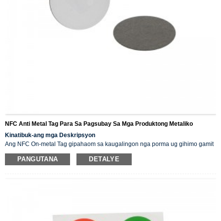
NFC Anti Metal Tag Para Sa Pagsubay Sa Mga Produktong Metaliko
Kinatibuk-ang mga Deskripsyon
Ang NFC On-metal Tag gipahaom sa kaugalingon nga porma ug gihimo gamit
ang papel, PVC, epoxy nga materyal, ug uban pa. Para sa pag-ila sa metal
PANGUTANA
DETALYE
asset, ang NFC tag mahimong i-laminate gamit ang anti metal layer. Ang Tag
maayo ang performance ug uso nga gamiton sa Physical access, logical
access, pampublikong transportasyon, e-ticketing, smart posters, ug e-purse
systems.