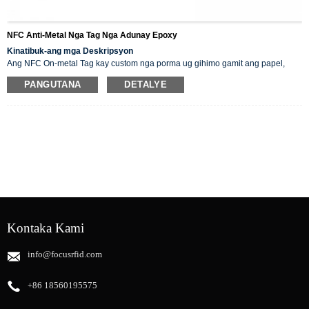
NFC Anti-Metal Nga Tag Nga Adunay Epoxy
Kinatibuk-ang mga Deskripsyon
Ang NFC On-metal Tag kay custom nga porma ug gihimo gamit ang papel,
PVC, epoxy nga materyal, ug uban pa. Para sa pag-ila sa metal asset, ang
PANGUTANA
DETALYE
NFC tag mahimong
a
gipalig-on sa anti metal layer. Ang Tag maayo ang
performance ug uso nga gamiton sa Physical access, logical access, public
transport, e-ticketing, smart posters, e-purse systems.
Kontaka Kami
info@focusrfid.com
+86 18560195575