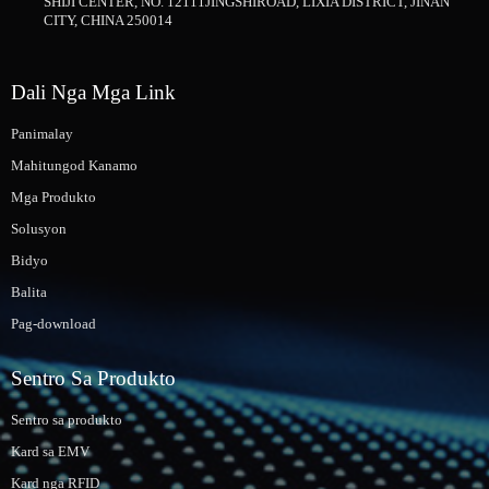
SHIJI CENTER, NO. 12111JINGSHIROAD, LIXIA DISTRICT, JINAN
CITY, CHINA 250014
Dali Nga Mga Link
Panimalay
Mahitungod Kanamo
Mga Produkto
Solusyon
Bidyo
Balita
Pag-download
Sentro Sa Produkto
Sentro sa produkto
Kard sa EMV
Kard nga RFID