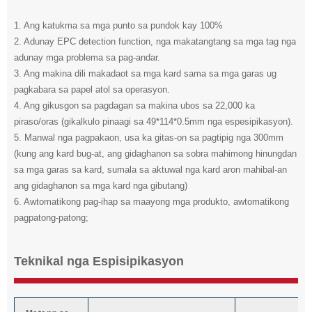
1. Ang katukma sa mga punto sa pundok kay 100%
2. Adunay EPC detection function, nga makatangtang sa mga tag nga
adunay mga problema sa pag-andar.
3. Ang makina dili makadaot sa mga kard sama sa mga garas ug
pagkabara sa papel atol sa operasyon.
4. Ang gikusgon sa pagdagan sa makina ubos sa 22,000 ka
piraso/oras (gikalkulo pinaagi sa 49*114*0.5mm nga espesipikasyon).
5. Manwal nga pagpakaon, usa ka gitas-on sa pagtipig nga 300mm
(kung ang kard bug-at, ang gidaghanon sa sobra mahimong hinungdan
sa mga garas sa kard, sumala sa aktuwal nga kard aron mahibal-an
ang gidaghanon sa mga kard nga gibutang)
6. Awtomatikong pag-ihap sa maayong mga produkto, awtomatikong
pagpatong-patong;
Teknikal nga Espisipikasyon