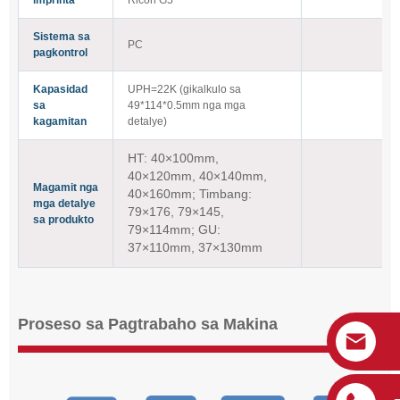
Sistema sa
PC
pagkontrol
Kapasidad
UPH=22K (gikalkulo sa
sa
49*114*0.5mm nga mga
kagamitan
detalye)
HT: 40×100mm,
40×120mm, 40×140mm,
Magamit nga
40×160mm; Timbang:
mga detalye
79×176, 79×145,
sa produkto
79×114mm; GU:
37×110mm, 37×130mm
Proseso sa Pagtrabaho sa Makina