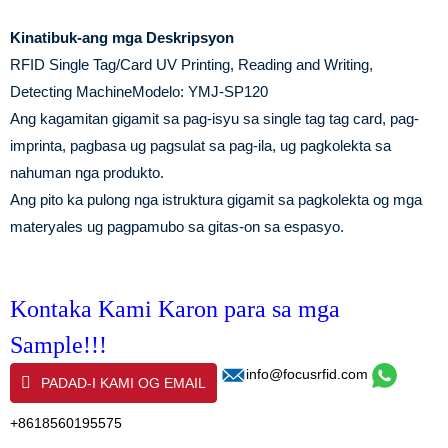
Kinatibuk-ang mga Deskripsyon
RFID Single Tag/Card UV Printing, Reading and Writing,
Detecting Machine
Modelo: YMJ-SP120
Ang kagamitan gigamit sa pag-isyu sa single tag tag card, pag-
imprinta, pagbasa ug pagsulat sa pag-ila, ug pagkolekta sa
nahuman nga produkto.
Ang pito ka pulong nga istruktura gigamit sa pagkolekta og mga
materyales ug pagpamubo sa gitas-on sa espasyo.
Kontaka Kami Karon para sa mga
Sample!!!
info@focusrfid.com
PADAD-I KAMI OG EMAIL
+8618560195575