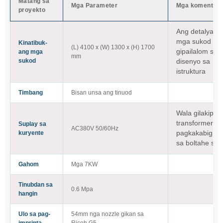
Matang sa
Mga Parameter
Mga komento
proyekto
Ang detalyado
mga sukod
Kinatibuk-
(L) 4100 x (W) 1300 x (H) 1700
gipailalom sa
ang mga
mm
sukod
disenyo sa
istruktura
Timbang
Bisan unsa ang tinuod
Wala gilakip a
transformer pa
Suplay sa
AC380V 50/60Hz
kuryente
pagkakabig ng
sa boltahe sa 
Gahom
Mga 7KW
Tinubdan sa
0.6 Mpa
hangin
Ulo sa pag-
54mm nga nozzle gikan sa
imprinta
Ricoh G5