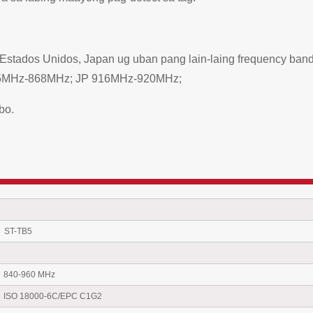
 Estados Unidos, Japan ug uban pang lain-laing frequency 
5MHz-868MHz; JP 916MHz-920MHz;
bo.
ST-TB5
840-960 MHz
ISO 18000-6C/EPC C1G2