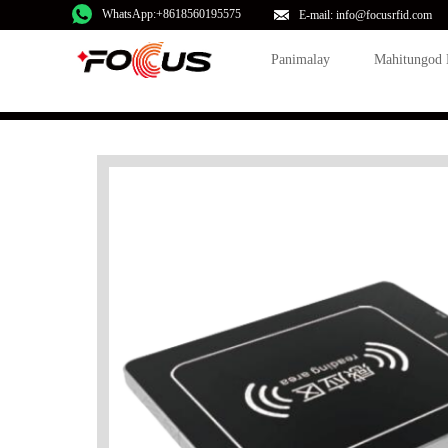
WhatsApp:+8618560195575
E-mail: info@focusrfid.com
Panimalay
Mahitungod