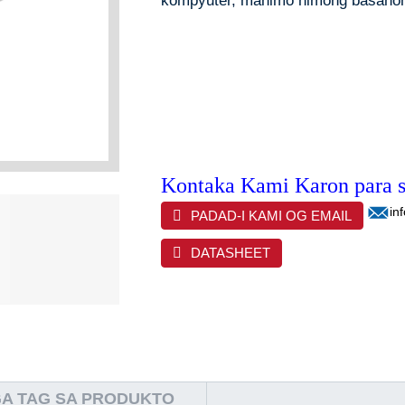
kompyuter, mahimo nimong basahon/
Kontaka Kami Karon para 
in
PADAD-I KAMI OG EMAIL
DATASHEET
A TAG SA PRODUKTO