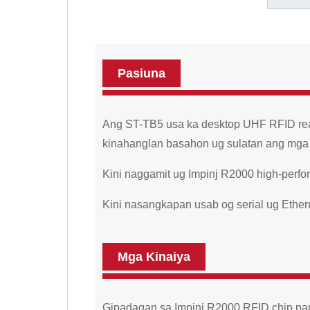
Pasiuna
Ang ST-TB5 usa ka desktop UHF RFID read
kinahanglan basahon ug sulatan ang mga
Kini naggamit ug Impinj R2000 high-perfo
Kini nasangkapan usab og serial ug Ethe
Mga Kinaiya
Gipadagan sa Impinj R2000 RFID chip par