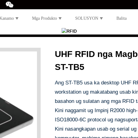
 Kanamo
Mga Produkto
SOLUSYON
Balita
UHF RFID nga Magb
ST-TB5
Ang ST-TB5 usa ka desktop UHF RFID
workstation ug makatabang usab ki
basahon ug sulatan ang mga RFID t
Kini naggamit ug Impinj R2000 high
ISO18000-6C protocol ug nagsuporta 
Kini nasangkapan usab og serial ug