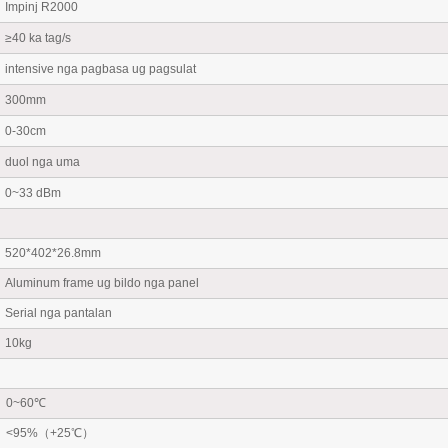
Impinj R2000
≥40 ka tag/s
intensive nga pagbasa ug pagsulat
300mm
0-30cm
duol nga uma
0~33 dBm
520*402*26.8mm
Aluminum frame ug bildo nga panel
Serial nga pantalan
10kg
0~60℃
<95%（+25℃）