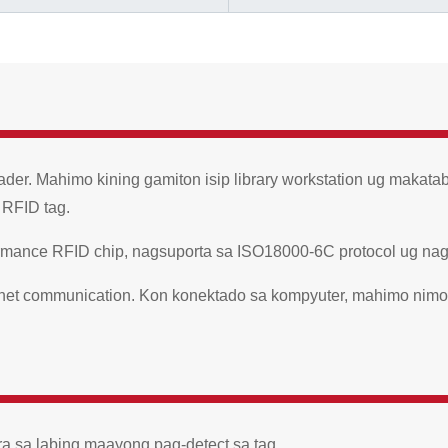
er. Mahimo kining gamiton isip library workstation ug makat
 RFID tag.
rmance RFID chip, nagsuporta sa ISO18000-6C protocol ug nagsu
rnet communication. Kon konektado sa kompyuter, mahimo nimo
a sa labing maayong pag-detect sa tag.