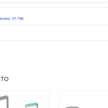
Modelo: ST-TB6
KTO