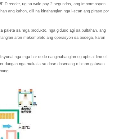
 RFID reader, ug sa wala pay 2 segundos, ang impormasyon
han ang kahon, dili na kinahanglan nga i-scan ang piraso por
a paleta sa mga produkto, nga giduso agi sa pultahan, ang
ahanglan aron makompleto ang operasyon sa bodega, karon
isyonal nga mga bar code nanginahanglan og optical line-of-
er dungan nga makaila sa dose-dosenang o bisan gatusan
ubang.