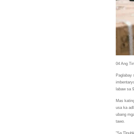
04 Ang Ti
Paglabay 
imbentary
labaw sa 
Mas katin
usa ka ad
ubang mga
tawo.
“Sa 'Doub