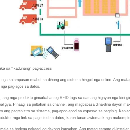
hika sa "ikaduhang" pag-access
d nga kalampusan miabot sa dihang ang sistema hingpit nga online. Ang mat
 nga pag-agos sa datos.
, ang mga produkto gimarkahan og RFID tags sa samang higayon nga kini gid
 baligya. Pinaagi sa pultahan sa channel, ang magbabasa diha-diha dayon m
o ang pagrehistro sa sistema, pag-apod-apod sa espasyo sa pagtipig. Kania
odukto, mga link sa pagsulod sa datos, karon tanan awtomatik nga makomple
mala sa bodega nakaagi og dakong kausaban. Ang matag estante gi-instalar 