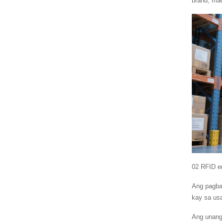
brand, ma
02 RFID en
Ang pagbag
kay sa usa
Ang unang