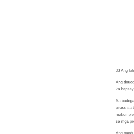
03 Ang lo
Ang tinuo
ka hapsay
Sa bodega
piraso sa
makomplet
sa mga pr
Ang pagdu