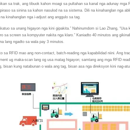
gikan sa trak, ang tibuok kahon moagi sa pultahan sa kanal nga adunay mga
piraso sa sinina sa kahon nasulod na sa sistema. Dili na kinahanglan nga abli
li na kinahanglan nga i-adjust ang anggulo sa tag.
akatuo sa unang higayon nga kini gipakita.” Nahinumdom si Lao Zhang, “Usa k
o sa screen sa kompyuter nakita nga klaro.” Kaniadto 40 minutos ang gikin
na lang ngadto sa wala pay 3 minutos.
o sa RFID mao ang non-contact, batch-reading nga kapabilidad niini. Ang trad
gnment ug maka-scan lang og usa matag higayon; samtang ang mga RFID read
, bisan kung natabunan o wala ang tag, bisan asa nga direksyon kini nag-at