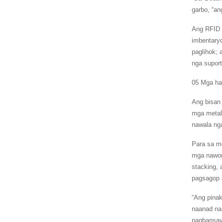
garbo, “an
Ang RFID 
imbentary
paglihok; 
nga suport
05 Mga hag
Ang bisan 
mga metal
nawala n
Para sa mg
mga nawon
stacking, 
pagsagop s
“Ang pina
naanad na
pagbansay 