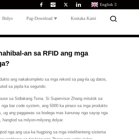
English
Bidyo
Pag-Download
Kontaka Kami
ahibal-an sa RFID ang mga
ga?
ukto ang nakakompleto sa mga rekord sa pag-ila ug datos,
ulod sa pipila ka segundo.
use sa Sidlakang Tsina. Si Supervisor Zhang mitutok sa
l nga bar code system, ang 5000 ka piraso sa mga produkto
as, ug ang paggawas sa bodega mas kanunay nga sayop nga
, hangtod sa milyon-milyong dolyar.
ngtod nga ang usa ka hugpong sa mga intelihenteng sistema