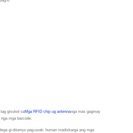
bag-o.
tag gisulod sa
Mga RFID chip ug antenna
nga mas gagmay
l nga mga barcode.
dega gi-disenyo pag-usab: human madiskarga ang mga