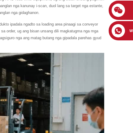
ahanglan nga kanunay i-scan, duol lang sa target nga estante,
anglan nga gidaghanon.
ukto ipadala ngadto sa loading area pinaagi sa conveyor
W
 sa order, ug ang bisan unsang dili magkatugma nga mga
 nagsiguro nga ang matag butang nga gipadala parehas gyud