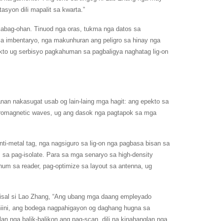
syon dili mapalit sa kwarta.”
abag-ohan. Tinuod nga oras, tukma nga datos sa
 imbentaryo, nga makunhuran ang peligro sa hinay nga
ukto ug serbisyo pagkahuman sa pagbaligya naghatag lig-on
nan nakasugat usab og lain-laing mga hagit: ang epekto sa
ctromagnetic waves, ug ang dasok nga pagtapok sa mga
ti-metal tag, nga nagsiguro sa lig-on nga pagbasa bisan sa
sa pag-isolate. Para sa mga senaryo sa high-density
hum sa reader, pag-optimize sa layout sa antenna, ug
isal si Lao Zhang, “Ang ubang mga daang empleyado
niini, ang bodega nagpahigayon og daghang hugna sa
n nga balik-balikon ang pag-scan, dili na kinahanglan nga