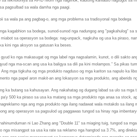
 sa teknolohiya sa RFID hilom nga naglihok, kadtong kaniadto nagtugot sa m
sa pagsulbad sa wala damha nga paagi.
bii sa wala pa ang pagbag-o, ang mga problema sa tradisyonal nga bodega
nga kagabhion sa bodega, sunod-sunod nga nadungog ang "pagkahulog" sa sc
 miabot sa operasyon sa bodega: nag-unpack, nagkuha og usa ka piraso, nangit
ka kini nga aksyon sa gatusan ka beses.
gyud ko nga makasugat og mga label nga nagsalamin, kunot, o dili sakto an
gyud nga ma-scan ang usa ka baligya sa dili pa kini molampos.” Sa pikas t
 Ang mga tigkuha og mga produkto nagduso og mga kariton sa napulo ka libo
ento nga papel aron makit-an ang lokasyon sa mga produkto, ang aberids nga
lang ka butang sa kahusayan. Ang nakahatag og dugang labad sa ulo sa mga 
 pa'y 500 ka piraso sa usa ka matang sa mga produkto nga anaa sa stock, a
nagreklamo nga ang mga produkto nga ilang nadawat wala motakdo sa ilang 
unong ang operasyon sa pagsulod ug paggawas tungod sa hinay nga imbenta
 nahinumduman ni Lao Zhang ang "Double 11" sa miaging tuig, tungod sa mg
o nga misangpot sa usa ka rate sa reklamo nga hangtod sa 3.7%, ang direk