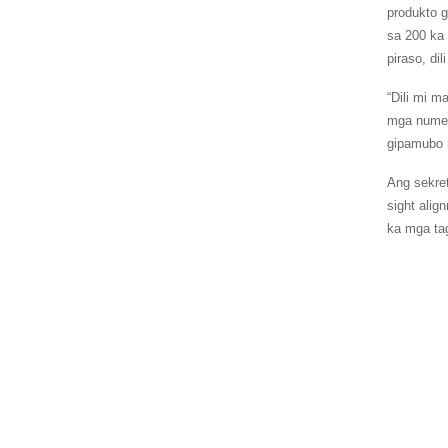
produkto 
sa 200 ka 
piraso, di
“Dili mi m
mga numer
gipamubo 
Ang sekret
sight ali
ka mga tag