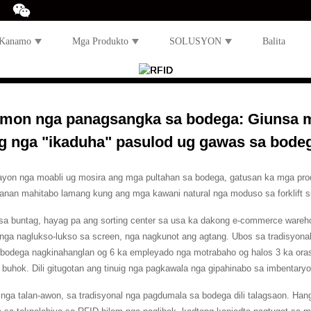
 Kanamo
Mga Produkto
SOLUSYON
Balita
mon nga panagsangka sa bodega: Giunsa m
g nga "ikaduha" pasulod ug gawas sa bode
ayon nga moabli ug mosira ang mga pultahan sa bodega, gatusan ka mga prod
tanan mahitabo lamang kung ang mga kawani natural nga moduso sa forklift s
 sa buntag, hayag pa ang sorting center sa usa ka dakong e-commerce wareho
nga naglukso-lukso sa screen, nga nagkunot ang agtang. Ubos sa tradisyona
 bodega nagkinahanglan og 6 ka empleyado nga motrabaho og halos 3 ka or
 buhok. Dili gitugotan ang tinuig nga pagkawala nga gipahinabo sa imbentaryo
nga talan-awon, sa tradisyonal nga pagdumala sa bodega dili talagsaon. Ha