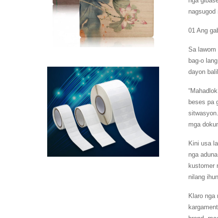
nga gibase
nagsugod 
01 Ang ga
Sa lawom 
bag-o lang
dayon bali
“Mahadlok 
beses pa 
sitwasyon.
mga dokum
Kini usa 
nga aduna
kustomer 
nilang ih
Klaro nga
kargament