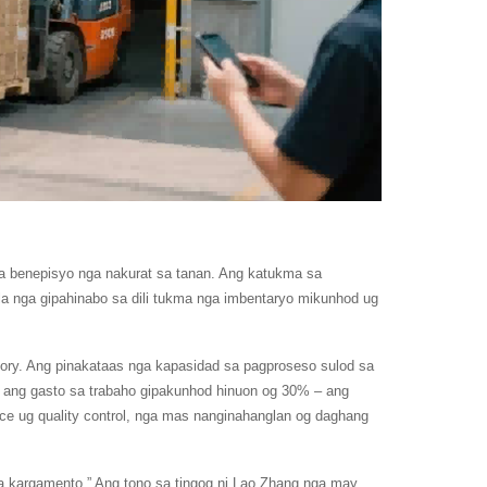
a benepisyo nga nakurat sa tanan. Ang katukma sa
 nga gipahinabo sa dili tukma nga imbentaryo mikunhod ug
ory. Ang pinakataas nga kapasidad sa pagproseso sulod sa
g ang gasto sa trabaho gipakunhod hinuon og 30% – ang
e ug quality control, nga mas nanginahanglan og daghang
a kargamento.” Ang tono sa tingog ni Lao Zhang nga may