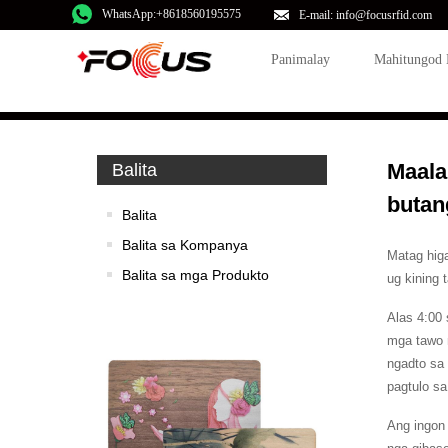
WhatsApp:+8618560195575
E-mail: info@focusrfid.com
Panimalay
Mahitungod
Maala
Balita
butan
Balita
Balita sa Kompanya
Matag hig
Balita sa mga Produkto
ug kining 
Alas 4:00
mga tawo 
ngadto sa
pagtulo sa
Ang ingon 