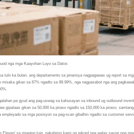
nuod nga mga Kaayohan Luyo sa Datos
sa tulo ka bulan, ang departamento sa pinansya nagpagawas ug report sa mg
o misaka gikan sa 87% ngadto sa 99.99%, nga nagpasabot nga ang pagkawala
90%.
galahan pa gyud ang pag-uswag sa kahusayan sa inbound ug outbound invent
law gipataas gikan sa 50,000 ka piraso ngadto sa 150,000 ka piraso, samtan
 empleyado sa mga posisyon sa pag-scan gibalhin ngadto sa customer servic
le Eleven' sa miaging tuig, nakahimo kami og rekord nga walay sayop nga mg