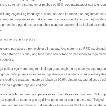
g rate sa reklamo sa kustomer miubos og 85%, nga nagpasabot nga ang reputa
dili lang nagdala og kahusayan, apan usa usab ka modelo sa pagdumala sa k
o, aron ang mga negosyo makapatuman sa mas sopistikado nga pagdumala sa
ang kompleto nga datos sa pagsubay alang sa pagkontrol sa kalidad sa prod
a.
it ug solusyon sa praktis
unsang pag-abot sa teknolohiya dili hapsay. Ang sistema sa RFID sa sinugda
 nga estante sa signal, ang mga likido nga butang sa pagsuhop sa mga ele
ga pagbasa ……
a palibot nga metal, ang teknikal nga grupo naghimo og espesyal nga mga an
g nga metal pinaagi sa espesyal nga disenyo sa antenna ug mga materyales 
ang read rate gipataas ngadto sa labaw sa 99.9% pinaagi sa pag-adjust sa ga
a mga algorithm nga anti-collision.
kalisod nga butang mao ang pag-usab sa mga batasan sa mga tawo.” Mikump
 sa pagbati sa scanner gun ug dili na ganahan sa bag-ong sistema.” Tungod 
aron ang mga empleyado makasinati sa kasayon ​​sa RFID – dili na kinahangla