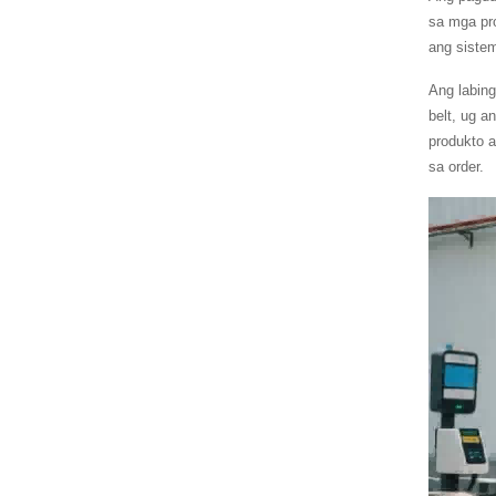
sa mga pr
ang siste
Ang labing
belt, ug 
produkto a
sa order.