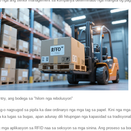
o nga ang senior management sa kompanya determinado nga mangita og pag
try, ang bodega sa "hilom nga rebolusyon"
-o nagsugod sa pipila ka daw ordinaryo nga mga tag sa papel. Kini nga mga 
 ka lugas sa bugas, apan adunay dili hitupngan nga kapasidad sa tradisyona
 mga aplikasyon sa RFID naa sa seksyon sa mga sinina. Ang proseso sa bo