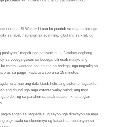
ga problema sa tigulang nga Zhang nga walay tulog,
anner gun. Si Worker Li usa ka pundok sa mga sinina nga
a sa label, nag-align sa scanning, gibutang sa kilid, ug
g posisyon,” mapait nga pahiyom ni Li, “Usahay daghang
umoy sa bodega gawas sa bodega, dili usab maayo ang
 ka metro kwadrado nga shuttle sa bodega, nga nagsalig sa
 oras sa pagpili kada usa sobra sa 15 minutos.
tagdumala mao ang data black hole: ang sistema nagpakita
pan ang tinuod nga mga estante walay sulod; ang mga
mga order; ug sa panahon sa peak season, kinahanglan
ryo. ……
a pagkalangan sa pagpadala ug sayop nga direksyon sa mga
tang pagkawala sa ekonomiya ug kadaot sa reputasyon sa