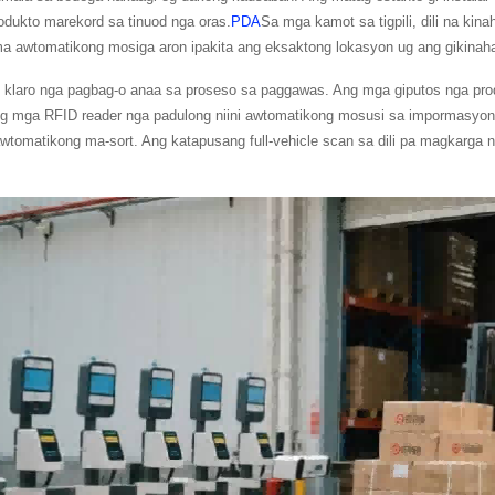
odukto marekord sa tinuod nga oras.
PDA
Sa mga kamot sa tigpili, dili na kin
ma awtomatikong mosiga aron ipakita ang eksaktong lokasyon ug ang gikinah
 klaro nga pagbag-o anaa sa proseso sa paggawas. Ang mga giputos nga prod
ang mga RFID reader nga padulong niini awtomatikong mosusi sa impormasyon
wtomatikong ma-sort. Ang katapusang full-vehicle scan sa dili pa magkarga