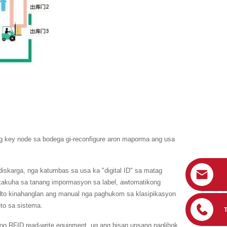
ag key node sa bodega gi-reconfigure aron maporma ang usa
iskarga, nga katumbas sa usa ka "digital ID" sa matag
akakuha sa tanang impormasyon sa label, awtomatikong
dto kinahanglan ang manual nga paghukom sa klasipikasyon
to sa sistema.
og RFID read-write equipment, ug ang bisan unsang paglihok