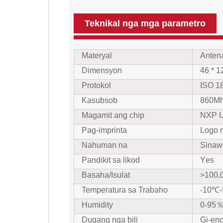
Teknikal nga mga parametro
Materyal
Anten
Dimensyon
46 * 
Protokol
ISO 1
Kasubsob
860M
Magamit ang chip
NXP U
Pag-imprinta
Logo n
Nahuman na
Sinaw
Pandikit sa likod
Y
es
Basaha/Isulat
>100,
Temperatura sa Trabaho
-10℃
Humidity
0-95
Dugang nga bili
Gi-enc