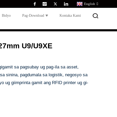
English
Bidyo
Pag-Download
Kontaka Kami
*27mm U9/U9XE
gigamit sa pagsubay ug pag-ila sa asset,
sa sinina, pagdumala sa logistik, negosyo sa
lyo ug giimprinta gamit ang RFID printer ug gi-