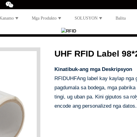
 Kanamo
Mga Produkto
SOLUSYON
Balita
UHF RFID Label 98
Kinatibuk-ang mga Deskripsyon
RFID
UHF
Ang label kay kaylap nga 
pagdumala sa bodega
, mga pabrika 
tingi, ug uban pa. Kini giputos sa ro
encode ang personalized nga datos.