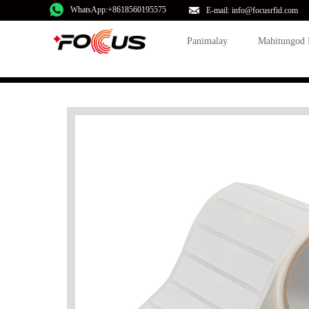
WhatsApp:+8618560195575
E-mail: info@focusrfid.com
Panimalay
Mahitungod