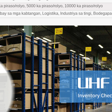
a piraso/rolyo, 5000 ka piraso/rolyo, 10000 ka piraso/rolyo
ay sa mga kabtangan, Logistika, Industriya sa tingi, Bodega
pa