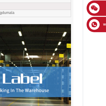
gdumala
W