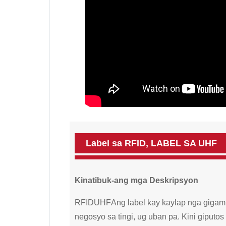
Label sa RFID, LABEL SA UHF
Kinatibuk-ang mga Deskripsyon
RFID
UHF
Ang label kay kaylap nga gigam
negosyo sa tingi, ug uban pa. Kini giputos