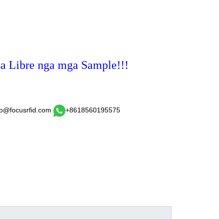
a Libre nga mga Sample!!!
fo@focusrfid.com
+8618560195575