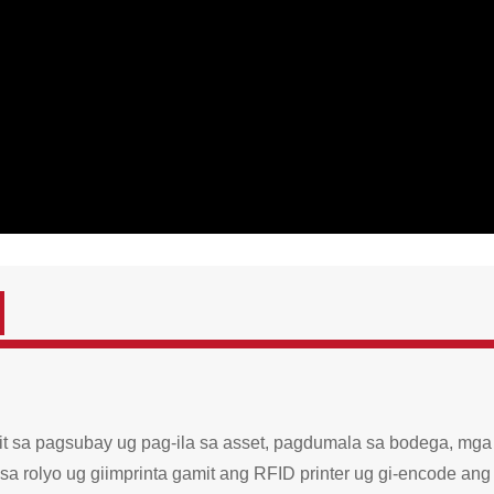
it sa pagsubay ug pag-ila sa asset, pagdumala sa bodega
, mga
 sa rolyo ug giimprinta gamit ang RFID printer ug gi-encode an