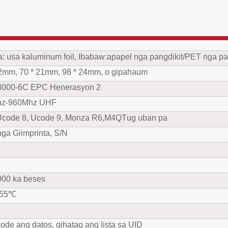
a
: usa ka
luminum foil, Ibabaw:
a
papel nga pangdikit/PET nga pan
12mm, 70 * 21mm, 98 * 24mm, o gipahaum
8000-6C EPC Henerasyon 2
hz-960Mhz UHF
code 8, Ucode 9, Monza R6,
M4QT
ug uban pa
ga Giimprinta, S/N
000 ka beses
-55℃
％
ode ang datos, gihatag ang lista sa UID