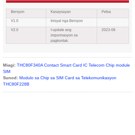
Bersyon
Kasaysayan
Petsa
V1.0
Inisyal nga Bersyon
V2.0
I-update ang
2023-08
impormasyon sa
pagkontak.
Miagi:
THC80F340A Contact Smart Card IC Telecom Chip module
SIM
Sunod:
Modulo sa Chip sa SIM Card sa Telekomunikasyon
THC80F228B