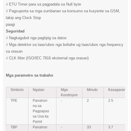
√ ETU Timer para sa pagpadala sa Null byte
√ Pagsuporta sa mga sumbanan sa konsumo sa kuryente sa GSM,
lakip ang Clock Stop
paagi
Seguridad
√ Nagkagubot nga pagtipig sa datos
√ Mga detektor sa taas/ubos nga boltahe ug taas/ubos nga frequency
sa orasan
√ CLK filter (ISO/IEC 7816 eksternal nga orasan)
Mga parametro sa trabaho
Simbolo
Ngalan
Mga
Minuto
Kasagaran
Kondisyon
TPE
Panahon
-
2
2.5
na sa
Pagpapas
sa Usa ka
Panid
TBP
Panahon
-
33
3.7