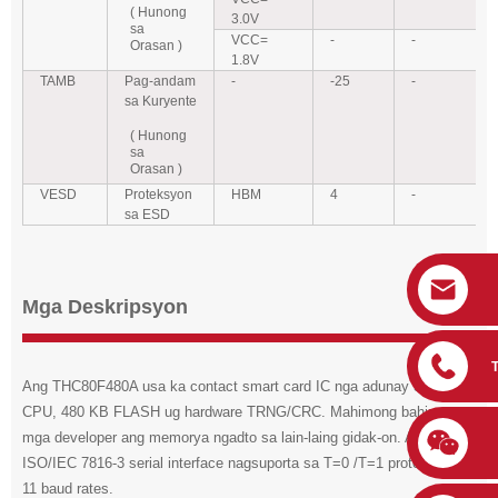
( Hunong
3.0V
sa
VCC=
-
-
Orasan )
1.8V
TAMB
Pag-andam
-
-25
-
sa Kuryente
( Hunong
sa
Orasan )
VESD
Proteksyon
HBM
4
-
sa ESD
Mga Deskripsyon
Ang THC80F480A usa ka contact smart card IC nga adunay 32-bit
CPU, 480 KB FLASH ug hardware TRNG/CRC. Mahimong bahinon sa
mga developer ang memorya ngadto sa lain-laing gidak-on. Ang
ISO/IEC 7816-3 serial interface nagsuporta sa T=0 /T=1 protocol ug
11 baud rates.