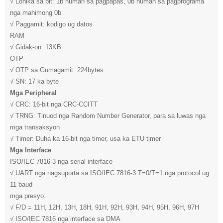
√ Lohika sa bit: 1b human sa pagpapas, 0b human sa pagprograma
nga mahimong 0b
√ Paggamit: kodigo ug datos
RAM
√ Gidak-on: 13KB
OTP
√ OTP sa Gumagamit: 224bytes
√ SN: 17 ka byte
Mga Peripheral
√ CRC: 16-bit nga CRC-CCITT
√ TRNG: Tinuod nga Random Number Generator, para sa luwas nga
mga transaksyon
√ Timer: Duha ka 16-bit nga timer, usa ka ETU timer
Mga Interface
ISO/IEC 7816-3 nga serial interface
√ UART nga nagsuporta sa ISO/IEC 7816-3 T=0/T=1 nga protocol ug
11 baud
mga presyo:
√ F/D = 11H, 12H, 13H, 18H, 91H, 92H, 93H, 94H, 95H, 96H, 97H
√ ISO/IEC 7816 nga interface sa DMA