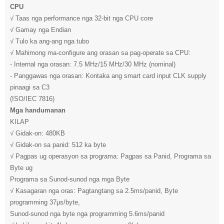
CPU
√ Taas nga performance nga 32-bit nga CPU core
√ Gamay nga Endian
√ Tulo ka ang-ang nga tubo
√ Mahimong ma-configure ang orasan sa pag-operate sa CPU:
- Internal nga orasan: 7.5 MHz/15 MHz/30 MHz (nominal)
- Panggawas nga orasan: Kontaka ang smart card input CLK supply
pinaagi sa C3
(ISO/IEC 7816)
Mga handumanan
KILAP
√ Gidak-on: 480KB
√ Gidak-on sa panid: 512 ka byte
√ Pagpas ug operasyon sa programa: Pagpas sa Panid, Programa sa
Byte ug
Programa sa Sunod-sunod nga mga Byte
√ Kasagaran nga oras: Pagtangtang sa 2.5ms/panid, Byte
programming 37μs/byte,
Sunod-sunod nga byte nga programming 5.6ms/panid