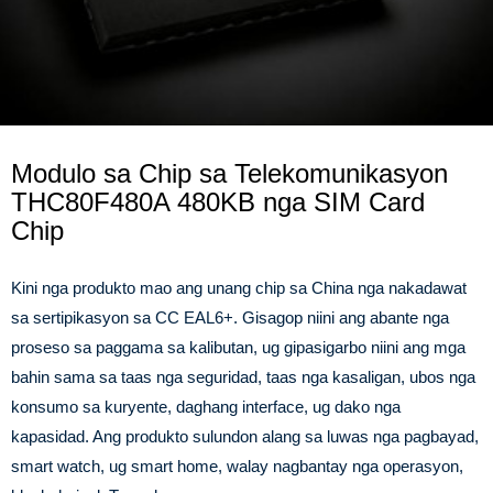
Modulo sa Chip sa Telekomunikasyon
THC80F480A 480KB nga SIM Card
Chip
Kini nga produkto mao ang unang chip sa China nga nakadawat
sa sertipikasyon sa CC EAL6+. Gisagop niini ang abante nga
proseso sa paggama sa kalibutan, ug gipasigarbo niini ang mga
bahin sama sa taas nga seguridad, taas nga kasaligan, ubos nga
konsumo sa kuryente, daghang interface, ug dako nga
kapasidad. Ang produkto sulundon alang sa luwas nga pagbayad,
smart watch, ug smart home, walay nagbantay nga operasyon,