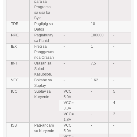
para sa
Programa
sa usa ka
Byte
TDR
Pagtipig sa
-
10
-
Datos
NPE
Paglahutay
-
100000
-
sa Panid
fEXT
Freq sa
-
1
-
Panggawas
nga Orasan
fINT
Orasan sa
-
7.5
-
Sulod.
Kasubsob.
VCC
Boltahe sa
-
1.62
-
Suplay
ICC
Suplay sa
VCC=
-
5
Kuryente
5.0V
VCC=
-
4
3.0V
VCC=
-
3
1.8V
ISB
Pag-andam
VCC=
-
-
sa Kuryente
5.0V
VCC=
-
-