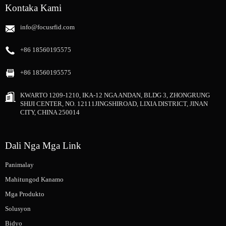
Kontaka Kami
info@focusrfid.com
+86 18560195575
+86 18560195575
KWARTO 1209-1210, IKA-12 NGA ANDAN, BLDG 3, ZHONGRUNG
SHIJI CENTER, NO. 12111JINGSHIROAD, LIXIA DISTRICT, JINAN
CITY, CHINA 250014
Dali Nga Mga Link
Panimalay
Mahitungod Kanamo
Mga Produkto
Solusyon
Bidyo