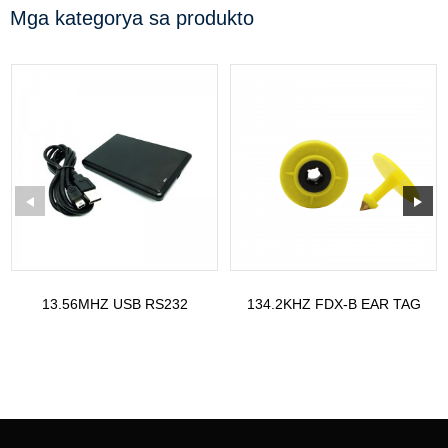
Mga kategorya sa produkto
13.56MHZ USB RS232
134.2KHZ FDX-B EAR TAG
MAGBABASA UG
PARA SA 30MM DIAMETRO
MAGSUSULAT FH310
PARA SA CA...
FH320