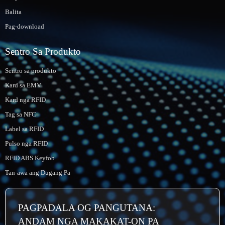
Balita
Pag-download
Sentro Sa Produkto
Sentro sa produkto
Kard sa EMV
Kard nga RFID
Tag sa NFC
Label sa RFID
Pulso nga RFID
RFID ABS Keyfob
Tan-awa ang Dugang Pa
PAGPADALA OG PANGUTANA:
ANDAM NGA MAKAKAT-ON PA