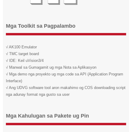
Mga Toolkit sa Pagpalambo
√ AK100 Emulator
√ TMC target board
√ IDE: Keil uVision3/4
√ Manwal sa Gumagamit ug mga Nota sa Aplikasyon
√ Mga demo nga proyekto ug mga code sa API (Application Program
Interface)
√ Ang UDVG software tool aron makahimo og COS downloading script
nga adunay format nga gusto sa user
Mga Kahulugan sa Pakete ug Pin