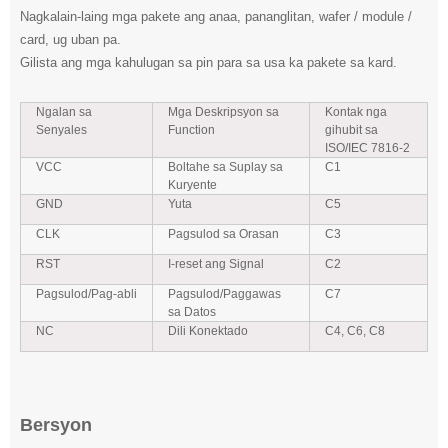
Nagkalain-laing mga pakete ang anaa, pananglitan, wafer / module /
card, ug uban pa.
Gilista ang mga kahulugan sa pin para sa usa ka pakete sa kard.
Ngalan sa
Mga Deskripsyon sa
Kontak nga
Senyales
Function
gihubit sa
ISO/IEC 7816-2
VCC
Boltahe sa Suplay sa
C1
Kuryente
GND
Yuta
C5
CLK
Pagsulod sa Orasan
C3
RST
I-reset ang Signal
C2
Pagsulod/Pag-abli
Pagsulod/Paggawas
C7
sa Datos
NC
Dili Konektado
C4, C6, C8
Bersyon