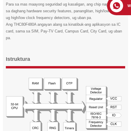
Para sa mas maayong seguridad ug kasaligan, ang chip nagsuporta
W
sa daghang hardware security features, pananglitan, high/low voltage
ug high/low clock frequency detectors, ug uban pa.
Ang THC80F480A angayan alang sa kinatibuk-ang aplikasyon sa IC
card, sama sa SIM, Pay-TV Card, Campus Card, City Card, ug uban
pa.
Istruktura