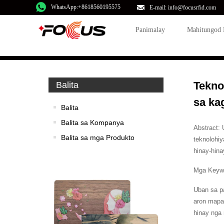
WhatsApp:+8618560195575
E-mail: info@focusrfid.com
Panimalay
Mahitungod
Tekno
Balita
sa ka
Balita
Balita sa Kompanya
Abstract:
Balita sa mga Produkto
teknolohiy
hinay-hin
Mga Keywo
Uban sa p
aron mapaa
hinay nga