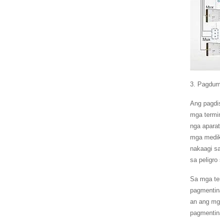
3. Pagdum
Ang pagdi
mga termi
nga apara
mga medik
nakaagi s
sa peligro
Sa mga te
pagmentin
an ang mg
pagmentin