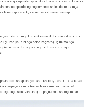
ini nga ang kagamitan gigamit sa husto nga oras ug lugar sa
maintenance epektibong nagpamenos sa insidente sa mga
s lig-on nga garantiya alang sa kaluwasan sa mga
asyon bahin sa mga kagamitan medikal sa tinuod nga oras,
r, ug uban pa. Kini nga datos naghatag ug tukma nga
ntipiko ug makatarunganon nga alokasyon sa mga
l.
alaaboton sa aplikasyon sa teknolohiya sa RFID sa natad
usa pag-ayo sa mga teknolohiya sama sa Internet of
omated nga mga solusyon alang sa pagdumala sa kagamitan