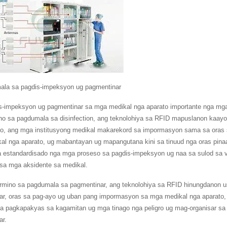
ala sa pagdis-impeksyon ug pagmentinar
s-impeksyon ug pagmentinar sa mga medikal nga aparato importante nga mg
no sa pagdumala sa disinfection, ang teknolohiya sa RFID mapuslanon kaayo
to, ang mga institusyong medikal makarekord sa impormasyon sama sa oras
al nga aparato, ug mabantayan ug mapangutana kini sa tinuud nga oras pin
a estandardisado nga mga proseso sa pagdis-impeksyon ug naa sa sulod sa v
 sa mga aksidente sa medikal.
rmino sa pagdumala sa pagmentinar, ang teknolohiya sa RFID hinungdanon us
ar, oras sa pag-ayo ug uban pang impormasyon sa mga medikal nga aparato, 
a pagkapakyas sa kagamitan ug mga tinago nga peligro ug mag-organisar sa
ar.