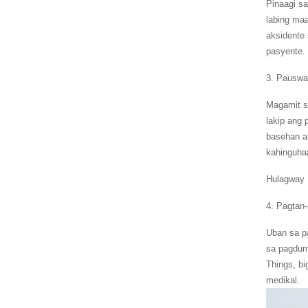
Pinaagi sa
labing ma
aksidente
pasyente.
3. Pauswa
Magamit s
lakip ang
basehan a
kahinguha
Hulagway
4. Pagtan
Uban sa p
sa pagdum
Things, bi
medikal.