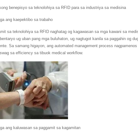
kong benepisyo sa teknolohiya sa RFID para sa industriya sa medisina
ga ang kaepektibo sa trabaho
mit sa teknolohiya sa RFID naghatag og kagawasan sa mga kawani sa medis
mbentaryo ug uban pang mga buluhaton, ug nagtugot kanila sa paggahin og d
nte. Sa samang higayon, ang automated management process nagpamenos sa
wag sa efficiency sa tibuok medical workflow.
ga ang kaluwasan sa paggamit sa kagamitan