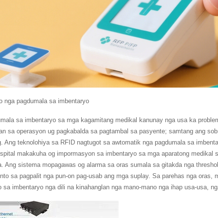
bo nga pagdumala sa imbentaryo
mala sa imbentaryo sa mga kagamitang medikal kanunay nga usa ka proble
an sa operasyon ug pagkabalda sa pagtambal sa pasyente; samtang ang sob
ig. Ang teknolohiya sa RFID nagtugot sa awtomatik nga pagdumala sa imbent
spital makakuha og impormasyon sa imbentaryo sa mga aparatong medikal sa t
a. Ang sistema mopagawas og alarma sa oras sumala sa gitakda nga thresho
nto sa pagpalit nga pun-on pag-usab ang mga suplay. Sa parehas nga oras, 
o sa imbentaryo nga dili na kinahanglan nga mano-mano nga ihap usa-usa, ng