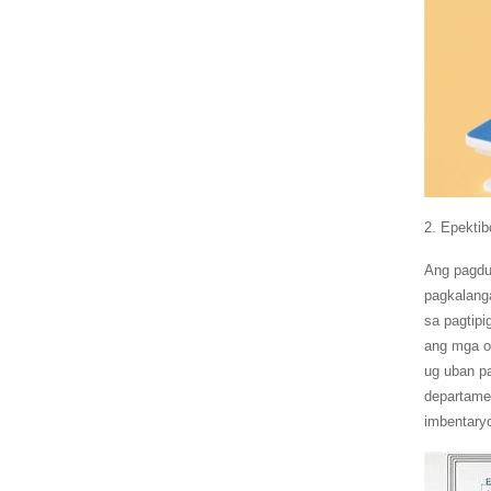
2. Epekti
Ang pagdu
pagkalang
sa pagtip
ang mga o
ug uban p
departame
imbentary