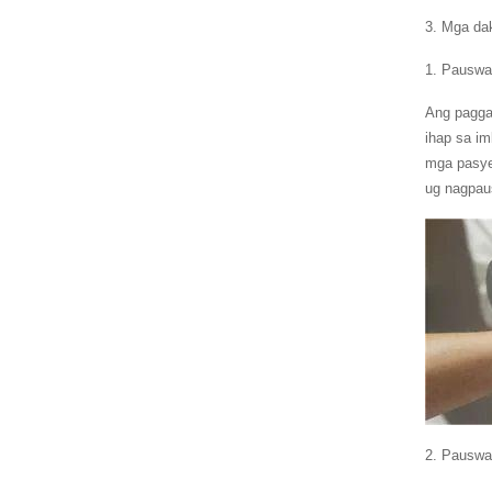
3. Mga da
1. Pauswa
Ang pagga
ihap sa i
mga pasye
ug nagpaus
2. Pauswa