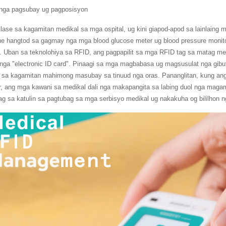
nga pagsubay ug pagposisyon
lase sa kagamitan medikal sa mga ospital, ug kini giapod-apod sa lainlain
 hangtod sa gagmay nga mga blood glucose meter ug blood pressure monitor, 
. Uban sa teknolohiya sa RFID, ang pagpapilit sa mga RFID tag sa matag med
nga "electronic ID card". Pinaagi sa mga magbabasa ug magsusulat nga gibuta
 sa kagamitan mahimong masubay sa tinuud nga oras. Pananglitan, kung an
tor, ang mga kawani sa medikal dali nga makapangita sa labing duol nga magami
g sa katulin sa pagtubag sa mga serbisyo medikal ug nakakuha og bililhon 