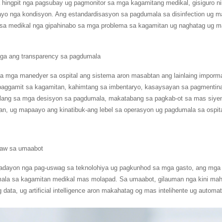
 hingpit nga pagsubay ug pagmonitor sa mga kagamitang medikal, gisiguro ni
ayo nga kondisyon. Ang estandardisasyon sa pagdumala sa disinfection ug 
 sa medikal nga gipahinabo sa mga problema sa kagamitan ug naghatag ug ma
ga ang transparency sa pagdumala
a mga manedyer sa ospital ang sistema aron masabtan ang lainlaing imporm
 paggamit sa kagamitan, kahimtang sa imbentaryo, kasaysayan sa pagmentina
lang sa mga desisyon sa pagdumala, makatabang sa pagkab-ot sa mas siye
an, ug mapaayo ang kinatibuk-ang lebel sa operasyon ug pagdumala sa ospita
-aw sa umaabot
adayon nga pag-uswag sa teknolohiya ug pagkunhod sa mga gasto, ang mga p
ala sa kagamitan medikal mas molapad. Sa umaabot, gilauman nga kini mahi
g data, ug artificial intelligence aron makahatag og mas intelihente ug aut