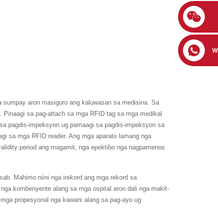
W
a sumpay aron masiguro ang kaluwasan sa medisina. Sa
. Pinaagi sa pag-attach sa mga RFID tag sa mga medikal
 sa pagdis-impeksyon ug pamaagi sa pagdis-impeksyon sa
aagi sa mga RFID reader. Ang mga aparato lamang nga
alidity period ang magamit, nga epektibo nga nagpamenos
ab. Mahimo niini nga irekord ang mga rekord sa
nga kombenyente alang sa mga ospital aron dali nga makit-
 mga propesyonal nga kawani alang sa pag-ayo ug