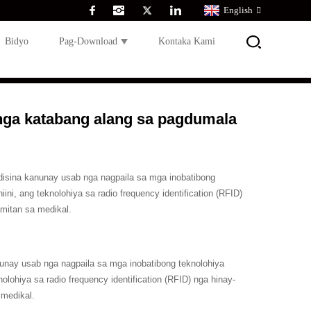
English
Bidyo
Pag-Download
Kontaka Kami
nga katabang alang sa pagdumala
isina kanunay usab nga nagpaila sa mga inobatibong
i, ang teknolohiya sa radio frequency identification (RFID)
mitan sa medikal.
unay usab nga nagpaila sa mga inobatibong teknolohiya
lohiya sa radio frequency identification (RFID) nga hinay-
medikal.