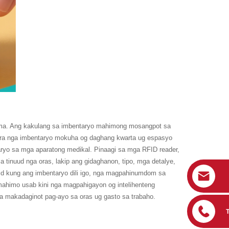
ma. Ang kakulang sa imbentaryo mahimong mosangpot sa
ra nga imbentaryo mokuha og daghang kwarta ug espasyo
aryo sa mga aparatong medikal. Pinaagi sa mga RFID reader,
inuud nga oras, lakip ang gidaghanon, tipo, mga detalye,
ld kung ang imbentaryo dili igo, nga magpahinumdom sa
mahimo usab kini nga magpahigayon og intelihenteng
a makadaginot pag-ayo sa oras ug gasto sa trabaho.