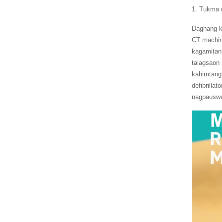
1. Tukma 
Daghang k
CT machine
kagamitan
talagsaon 
kahimtang
defibrilla
nagpauswa