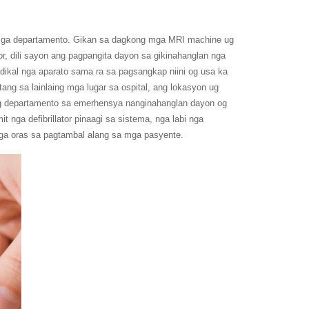
g mga departamento. Gikan sa dagkong mga MRI machine ug
dili sayon ​​ang pagpangita dayon sa gikinahanglan nga
ikal nga aparato sama ra sa pagsangkap niini og usa ka
ng sa lainlaing mga lugar sa ospital, ang lokasyon ug
g departamento sa emerhensya nanginahanglan dayon og
t nga defibrillator pinaagi sa sistema, nga labi nga
nga oras sa pagtambal alang sa mga pasyente.