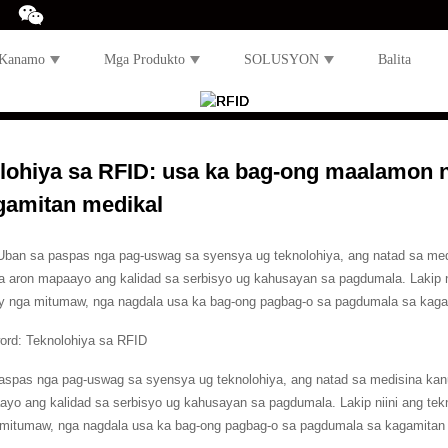
 Kanamo
Mga Produkto
SOLUSYON
Balita
lohiya sa RFID: usa ka bag-ong maalamon 
gamitan medikal
 Uban sa paspas nga pag-uswag sa syensya ug teknolohiya, ang natad sa med
a aron mapaayo ang kalidad sa serbisyo ug kahusayan sa pagdumala. Lakip niin
ay nga mitumaw, nga nagdala usa ka bag-ong pagbag-o sa pagdumala sa kaga
rd: Teknolohiya sa RFID
aspas nga pag-uswag sa syensya ug teknolohiya, ang natad sa medisina kan
yo ang kalidad sa serbisyo ug kahusayan sa pagdumala. Lakip niini ang tekno
 mitumaw, nga nagdala usa ka bag-ong pagbag-o sa pagdumala sa kagamitan 