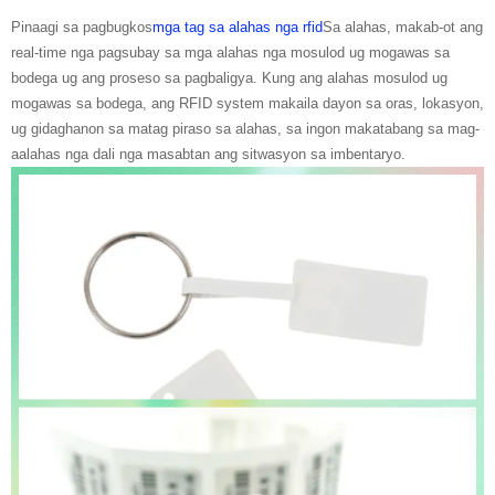
Pinaagi sa pagbugkos
mga tag sa alahas nga rfid
Sa alahas, makab-ot ang
real-time nga pagsubay sa mga alahas nga mosulod ug mogawas sa
bodega ug ang proseso sa pagbaligya. Kung ang alahas mosulod ug
mogawas sa bodega, ang RFID system makaila dayon sa oras, lokasyon,
ug gidaghanon sa matag piraso sa alahas, sa ingon makatabang sa mag-
aalahas nga dali nga masabtan ang sitwasyon sa imbentaryo.