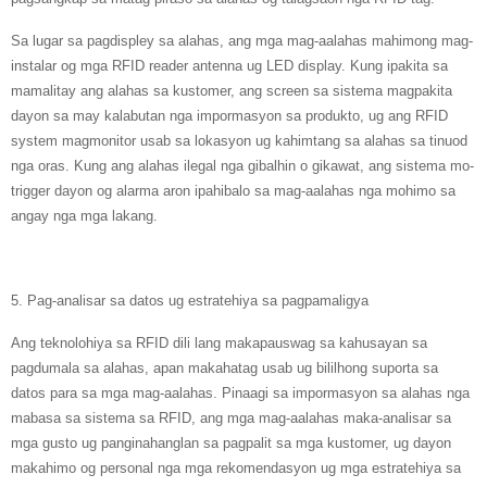
Sa lugar sa pagdispley sa alahas, ang mga mag-aalahas mahimong mag-
instalar og mga RFID reader antenna ug LED display. Kung ipakita sa
mamalitay ang alahas sa kustomer, ang screen sa sistema magpakita
dayon sa may kalabutan nga impormasyon sa produkto, ug ang RFID
system magmonitor usab sa lokasyon ug kahimtang sa alahas sa tinuod
nga oras. Kung ang alahas ilegal nga gibalhin o gikawat, ang sistema mo-
trigger dayon og alarma aron ipahibalo sa mag-aalahas nga mohimo sa
angay nga mga lakang.
5. Pag-analisar sa datos ug estratehiya sa pagpamaligya
Ang teknolohiya sa RFID dili lang makapauswag sa kahusayan sa
pagdumala sa alahas, apan makahatag usab ug bililhong suporta sa
datos para sa mga mag-aalahas. Pinaagi sa impormasyon sa alahas nga
mabasa sa sistema sa RFID, ang mga mag-aalahas maka-analisar sa
mga gusto ug panginahanglan sa pagpalit sa mga kustomer, ug dayon
makahimo og personal nga mga rekomendasyon ug mga estratehiya sa