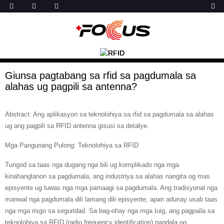
Giunsa pagtabang sa rfid sa pagdumala sa
alahas ug pagpili sa antenna?
Abstract: Ang aplikasyon sa teknolohiya sa rfid sa pagdumala sa alahas
ug ang pagpili sa RFID antenna gisusi sa detalye.
Mga Pangunang Pulong: Teknolohiya sa RFID
Tungod sa taas nga dugang nga bili ug komplikado nga mga
kinahanglanon sa pagdumala, ang industriya sa alahas nangita og mas
episyente ug luwas nga mga pamaagi sa pagdumala. Ang tradisyonal nga
manwal nga pagdumala dili lamang dili episyente, apan adunay usab taas
nga mga risgo sa seguridad. Sa bag-ohay nga mga tuig, ang pagpaila sa
teknolohiya sa RFID (radio frequency identification) nagdala og