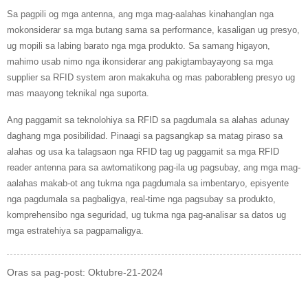
Sa pagpili og mga antenna, ang mga mag-aalahas kinahanglan nga
mokonsiderar sa mga butang sama sa performance, kasaligan ug presyo,
ug mopili sa labing barato nga mga produkto. Sa samang higayon,
mahimo usab nimo nga ikonsiderar ang pakigtambayayong sa mga
supplier sa RFID system aron makakuha og mas paborableng presyo ug
mas maayong teknikal nga suporta.
Ang paggamit sa teknolohiya sa RFID sa pagdumala sa alahas adunay
daghang mga posibilidad. Pinaagi sa pagsangkap sa matag piraso sa
alahas og usa ka talagsaon nga RFID tag ug paggamit sa mga RFID
reader antenna para sa awtomatikong pag-ila ug pagsubay, ang mga mag-
aalahas makab-ot ang tukma nga pagdumala sa imbentaryo, episyente
nga pagdumala sa pagbaligya, real-time nga pagsubay sa produkto,
komprehensibo nga seguridad, ug tukma nga pag-analisar sa datos ug
mga estratehiya sa pagpamaligya.
Oras sa pag-post: Oktubre-21-2024