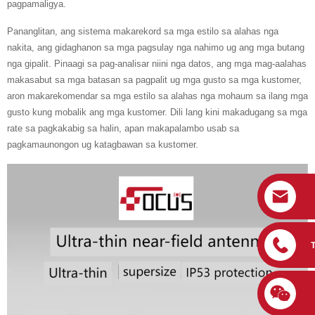
pagpamaligya.
Pananglitan, ang sistema makarekord sa mga estilo sa alahas nga
nakita, ang gidaghanon sa mga pagsulay nga nahimo ug ang mga butang
nga gipalit. Pinaagi sa pag-analisar niini nga datos, ang mga mag-aalahas
makasabut sa mga batasan sa pagpalit ug mga gusto sa mga kustomer,
aron makarekomendar sa mga estilo sa alahas nga mohaum sa ilang mga
gusto kung mobalik ang mga kustomer. Dili lang kini makadugang sa mga
rate sa pagkakabig sa halin, apan makapalambo usab sa
pagkamaunongon ug katagbawan sa kustomer.