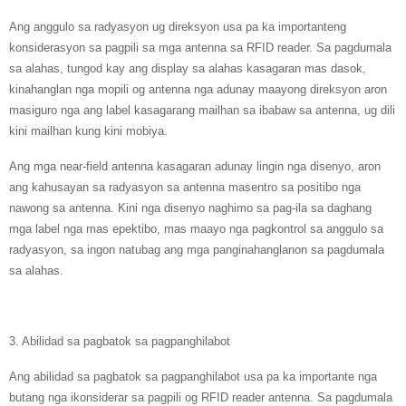
Ang anggulo sa radyasyon ug direksyon usa pa ka importanteng
konsiderasyon sa pagpili sa mga antenna sa RFID reader. Sa pagdumala
sa alahas, tungod kay ang display sa alahas kasagaran mas dasok,
kinahanglan nga mopili og antenna nga adunay maayong direksyon aron
masiguro nga ang label kasagarang mailhan sa ibabaw sa antenna, ug dili
kini mailhan kung kini mobiya.
Ang mga near-field antenna kasagaran adunay lingin nga disenyo, aron
ang kahusayan sa radyasyon sa antenna masentro sa positibo nga
nawong sa antenna. Kini nga disenyo naghimo sa pag-ila sa daghang
mga label nga mas epektibo, mas maayo nga pagkontrol sa anggulo sa
radyasyon, sa ingon natubag ang mga panginahanglanon sa pagdumala
sa alahas.
3. Abilidad sa pagbatok sa pagpanghilabot
Ang abilidad sa pagbatok sa pagpanghilabot usa pa ka importante nga
butang nga ikonsiderar sa pagpili og RFID reader antenna. Sa pagdumala