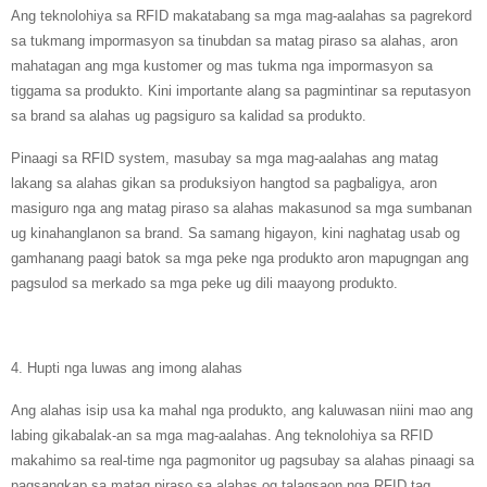
Ang teknolohiya sa RFID makatabang sa mga mag-aalahas sa pagrekord
sa tukmang impormasyon sa tinubdan sa matag piraso sa alahas, aron
mahatagan ang mga kustomer og mas tukma nga impormasyon sa
tiggama sa produkto. Kini importante alang sa pagmintinar sa reputasyon
sa brand sa alahas ug pagsiguro sa kalidad sa produkto.
Pinaagi sa RFID system, masubay sa mga mag-aalahas ang matag
lakang sa alahas gikan sa produksiyon hangtod sa pagbaligya, aron
masiguro nga ang matag piraso sa alahas makasunod sa mga sumbanan
ug kinahanglanon sa brand. Sa samang higayon, kini naghatag usab og
gamhanang paagi batok sa mga peke nga produkto aron mapugngan ang
pagsulod sa merkado sa mga peke ug dili maayong produkto.
4. Hupti nga luwas ang imong alahas
Ang alahas isip usa ka mahal nga produkto, ang kaluwasan niini mao ang
labing gikabalak-an sa mga mag-aalahas. Ang teknolohiya sa RFID
makahimo sa real-time nga pagmonitor ug pagsubay sa alahas pinaagi sa
pagsangkap sa matag piraso sa alahas og talagsaon nga RFID tag.