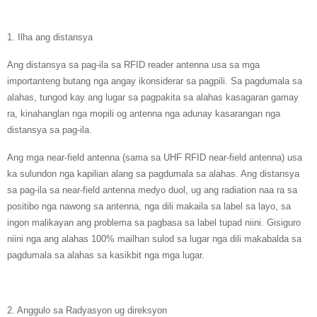
1. Ilha ang distansya
Ang distansya sa pag-ila sa RFID reader antenna usa sa mga
importanteng butang nga angay ikonsiderar sa pagpili. Sa pagdumala sa
alahas, tungod kay ang lugar sa pagpakita sa alahas kasagaran gamay
ra, kinahanglan nga mopili og antenna nga adunay kasarangan nga
distansya sa pag-ila.
Ang mga near-field antenna (sama sa UHF RFID near-field antenna) usa
ka sulundon nga kapilian alang sa pagdumala sa alahas. Ang distansya
sa pag-ila sa near-field antenna medyo duol, ug ang radiation naa ra sa
positibo nga nawong sa antenna, nga dili makaila sa label sa layo, sa
ingon malikayan ang problema sa pagbasa sa label tupad niini. Gisiguro
niini nga ang alahas 100% mailhan sulod sa lugar nga dili makabalda sa
pagdumala sa alahas sa kasikbit nga mga lugar.
2. Anggulo sa Radyasyon ug direksyon