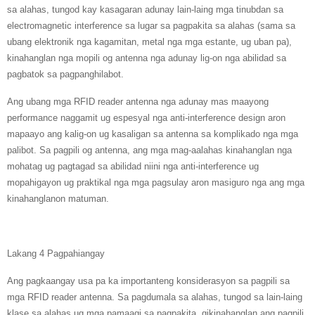
sa alahas, tungod kay kasagaran adunay lain-laing mga tinubdan sa
electromagnetic interference sa lugar sa pagpakita sa alahas (sama sa
ubang elektronik nga kagamitan, metal nga mga estante, ug uban pa),
kinahanglan nga mopili og antenna nga adunay lig-on nga abilidad sa
pagbatok sa pagpanghilabot.
Ang ubang mga RFID reader antenna nga adunay mas maayong
performance naggamit ug espesyal nga anti-interference design aron
mapaayo ang kalig-on ug kasaligan sa antenna sa komplikado nga mga
palibot. Sa pagpili og antenna, ang mga mag-aalahas kinahanglan nga
mohatag ug pagtagad sa abilidad niini nga anti-interference ug
mopahigayon ug praktikal nga mga pagsulay aron masiguro nga ang mga
kinahanglanon matuman.
Lakang 4 Pagpahiangay
Ang pagkaangay usa pa ka importanteng konsiderasyon sa pagpili sa
mga RFID reader antenna. Sa pagdumala sa alahas, tungod sa lain-laing
klase sa alahas ug mga pamaagi sa pagpakita, gikinahanglan ang pagpili