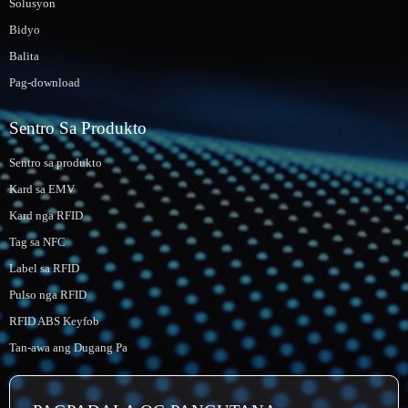
Solusyon
Bidyo
Balita
Pag-download
Sentro Sa Produkto
Sentro sa produkto
Kard sa EMV
Kard nga RFID
Tag sa NFC
Label sa RFID
Pulso nga RFID
RFID ABS Keyfob
Tan-awa ang Dugang Pa