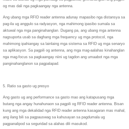
og mas dali nga pagkaangay nga antenna.
Ang ubang mga RFID reader antenna adunay mapasibo nga distansya sa
pag-ila ug anggulo sa radyasyon, nga mahimong ipasibo sumala sa
aktuwal nga mga panginahanglan. Dugang pa, ang ubang mga antenna
nagsuporta usab sa daghang mga frequency ug mga protocol, nga
mahimong ipahiangay sa lainlaing mga sistema sa RFID ug mga senaryo
sa aplikasyon. Sa pagpili og antenna, ang mga mag-aalahas kinahanglan
nga mag-focus sa pagkaangay niini ug tagdon ang umaabot nga mga
panginahanglanon sa pagpalapad.
5. Ratio sa gasto ug presyo
Ang gasto ug ang performance sa gasto mao ang katapusang mga
butang nga angay hunahunaon sa pagpili og RFID reader antenna. Bisan
kung ang mga dekalidad nga RFID reader antenna kasagaran mas mahal,
ang ilang bili sa pagpauswag sa kahusayan sa pagdumala ug
pagpanalipod sa seguridad sa alahas dili masukod.