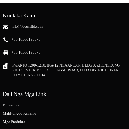
Kontaka Kami
info@focusrfid.com
+86 18560195575
+86 18560195575
KWARTO 1209-1210, IKA-12 NGA ANDAN, BLDG 3, ZHONGRUNG
SHIJI CENTER, NO. 12111JINGSHIROAD, LIXIA DISTRICT, JINAN
CITY, CHINA 250014
Dali Nga Mga Link
Panimalay
Mahitungod Kanamo
Mga Produkto