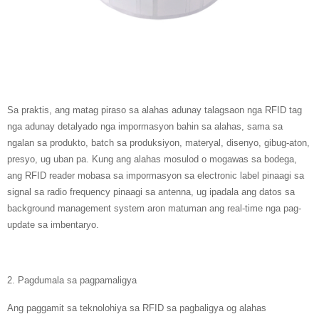
Sa praktis, ang matag piraso sa alahas adunay talagsaon nga RFID tag
nga adunay detalyado nga impormasyon bahin sa alahas, sama sa
ngalan sa produkto, batch sa produksiyon, materyal, disenyo, gibug-aton,
presyo, ug uban pa. Kung ang alahas mosulod o mogawas sa bodega,
ang RFID reader mobasa sa impormasyon sa electronic label pinaagi sa
signal sa radio frequency pinaagi sa antenna, ug ipadala ang datos sa
background management system aron matuman ang real-time nga pag-
update sa imbentaryo.
2. Pagdumala sa pagpamaligya
Ang paggamit sa teknolohiya sa RFID sa pagbaligya og alahas