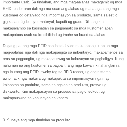
importante usab. Sa tindahan, ang mga mag-aalahas makagamit og mga
RFID reader aron dali nga ma-scan ang alahas ug mahatagan ang mga
kustomer og detalyado nga impormasyon sa produkto, sama sa estilo,
gigikanan, tigdesinyo, materyal, kaputli ug grado. Dili lang kini
makapalambo sa kasinatian sa pagpamalit sa mga kustomer, apan
makapataas usab sa kredibilidad ug imahe sa brand sa alahas.
Dugang pa, ang mga RFID handheld device makatabang usab sa mga
mag-aalahas nga dali nga makapangita sa imbentaryo, makapamenos sa
oras sa pagpangita, ug makapauswag sa kahusayan sa pagbaligya. Kung
nahuman na ang kustomer sa pagpalit, ang mga kawani kinahanglan ra
nga ibutang ang RFID jewelry tag sa RFID reader, ug ang sistema
awtomatik nga makaila ug makapakita sa impormasyon nga may
kalabotan sa produkto, sama sa ngalan sa produkto, presyo ug
diskwento. Kini makapasayon ​​​​sa proseso sa pag-checkout ug
makapauswag sa kahusayan sa kahera.
3. Subaya ang mga tinubdan sa produkto